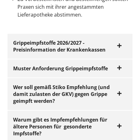
Praxen sich mit ihrer angestammten
Lieferapotheke abstimmen.
Grippeimpfstoffe 2026/2027 -
Preisinformation der Krankenkassen
Muster Anforderung Grippeimpfstoffe
Wer soll gemäß Stiko Empfehlung (und
KVH-PUBLIKATIONEN
Grippeimpfstoffe
damit zulasten der GKV) gegen Grippe
geimpft werden?
2026/2027 -
KVH-PUBLIKATIONEN
Preisinformation
Muster
der Krankenkassen
Warum gibt es Impfempfehlungen für
Anforderung
ältere Personen für gesonderte
Grippeimpfstoffe
Jetzt ansehen
Impfstoffe?
Standardimpfung
Saison 2026/2027