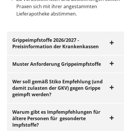
Praxen sich mit ihrer angestammten
Lieferapotheke abstimmen.
Grippeimpfstoffe 2026/2027 -
Preisinformation der Krankenkassen
Muster Anforderung Grippeimpfstoffe
Wer soll gemäß Stiko Empfehlung (und
KVH-PUBLIKATIONEN
Grippeimpfstoffe
damit zulasten der GKV) gegen Grippe
geimpft werden?
2026/2027 -
KVH-PUBLIKATIONEN
Preisinformation
Muster
der Krankenkassen
Warum gibt es Impfempfehlungen für
Anforderung
ältere Personen für gesonderte
Grippeimpfstoffe
Jetzt ansehen
Impfstoffe?
Standardimpfung
Saison 2026/2027