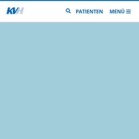
Zur Startseite
Zur Seitensuche
PATIENTEN
MENÜ