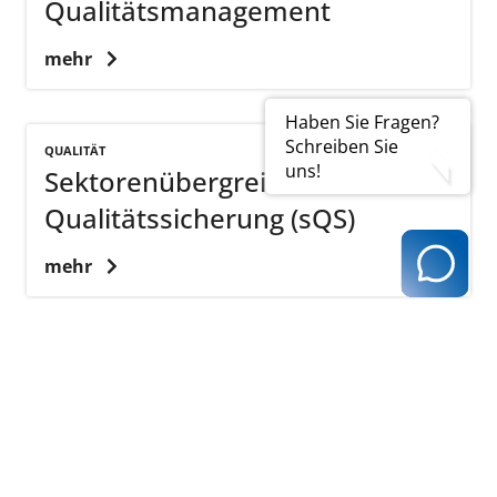
Qualitätsmanagement
mehr
Haben Sie Fragen?
Schreiben Sie
QUALITÄT
uns!
Sektorenübergreifende
Qualitätssicherung (sQS)
mehr
QUALITÄT
Richtlinie für organisierte
Krebsfrüherkennungsprogramme
(oKFE-RL)