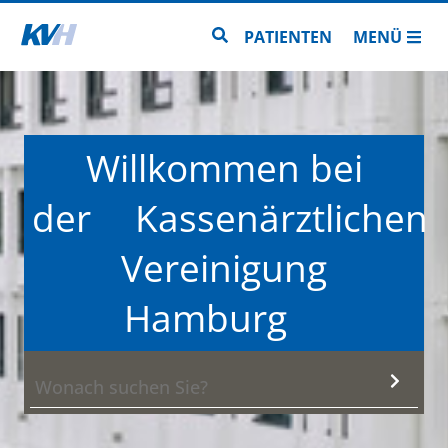
Zur Startseite
Zur Seitensuche
PATIENTEN
MENÜ
Willkommen bei
der
Kassenärztlichen
Vereinigung
Hamburg
Such