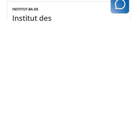
INSTITUT-BA.DE
Institut des
Bewertungsausschusses
mehr
GESETZE-IM-INTERNET.DE
Wirtschaftlichkeitsprüfungs-
Verordnung
mehr
GESETZE-IM-INTERNET.DE
Ärzte-ZV Zulassungsverordnung