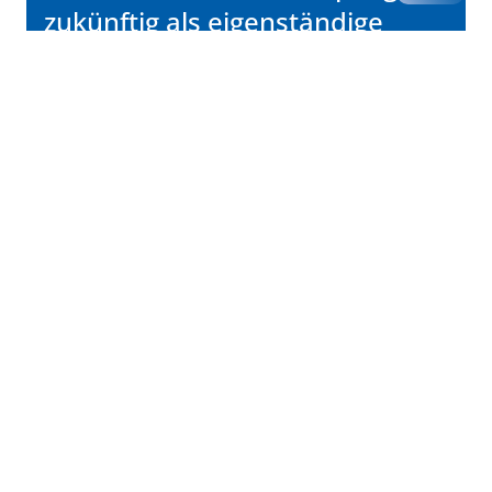
zukünftig als eigenständige
Versorgungsform
Mehr lesen...
Kassenärztliche Vereinigung Hamburg
040 / 22 802 - 0
kontakt@kvhh.de
Postfach 76 06 20
22056 Hamburg