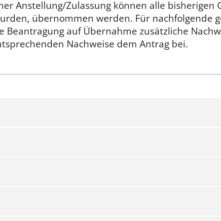
iner Anstellung/Zulassung können alle bisherigen
wurden, übernommen werden. Für nachfolgende g
ie Beantragung auf Übernahme zusätzliche Nachw
 entsprechenden Nachweise dem Antrag bei.
weise zum Statuswechsel
weise zum Statuswechsel
Beiblatt
tt Ambulante
Raumein