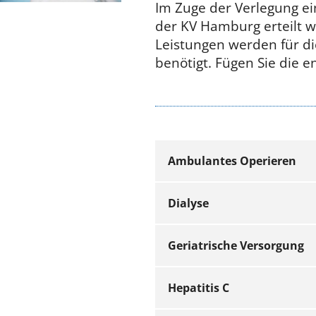
Im Zuge der Verlegung e
der KV Hamburg erteilt 
Leistungen werden für d
benötigt. Fügen Sie die
Ambulantes Operieren
Dialyse
Benötigte Nach
Geriatrische Versorgung
Benötigte Nach
Hepatitis C
Beibla