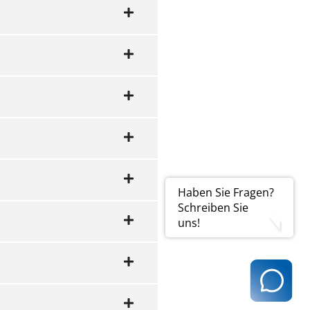
sisten
ansehen (PDF | 29
Haben Sie Fragen?
Schreiben Sie
uns!
ngen