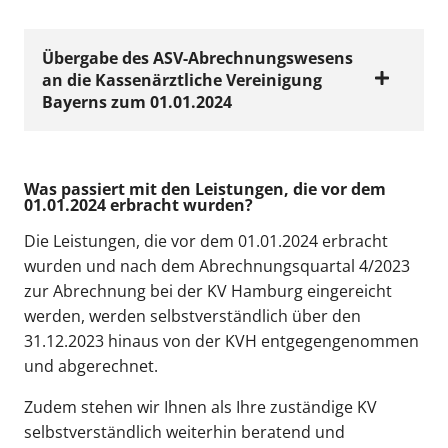
Übergabe des ASV-Abrechnungswesens
an die Kassenärztliche Vereinigung
Bayerns zum 01.01.2024
Was passiert mit den Leistungen, die vor dem
01.01.2024 erbracht wurden?
Um Ihnen als in der ASV (ambulante
spezialfachärztliche Versorgung) tätige
Die Leistungen, die vor dem 01.01.2024 erbracht
Leistungserbringer den bestmöglichen
wurden und nach dem Abrechnungsquartal 4/2023
Service rund um die ASV-Abrechnung zu
zur Abrechnung bei der KV Hamburg eingereicht
ermöglichen, hat sich die KVH entschlossen,
werden, werden selbstverständlich über den
die Abrechnung von ASV-Leistungen zum
31.12.2023 hinaus von der KVH entgegengenommen
01.01.2024 an die Kassenärztliche
und abgerechnet.
Vereinigung Bayerns zu übergeben.
Zudem stehen wir Ihnen als Ihre zuständige KV
selbstverständlich weiterhin beratend und
Was bedeutet dies für Sie?