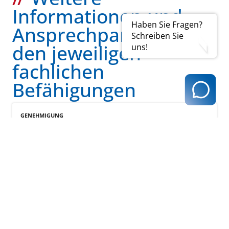
Informationen und
Haben Sie Fragen?
Ansprechpartner zu
Schreiben Sie
den jeweiligen
uns!
fachlichen
Befähigungen
GENEHMIGUNG
Koloskopie
zum Eintrag
GENEHMIGUNG
Labor