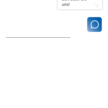
uns!
zurück zur Übersicht
Kassenärztliche Vereinigung Hamburg
040 / 22 802 - 0
kontakt@kvhh.de
Postfach 76 06 20
22056 Hamburg