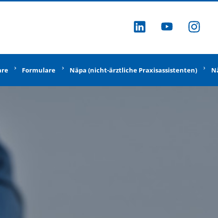
ZU LINKEDI
ZU YOU
ZU
are
Formulare
Näpa (nicht-ärztliche Praxisassistenten)
Nä