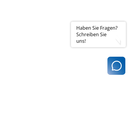
 (in diesem Fall ist das
ss des
ungsausschusses
Haben Sie Fragen?
Schreiben Sie
7 Abs. 1 Satz 1
uns!
 seiner 397.
 als erfüllt, wenn
 am 21. Juni 2017
erung des
ichen
Notfallmanagement
ungsmaßstabes
Deutschen
Notfallkompet.
it Wirkung zum 1.
(Stunden)
7
20
ansehen (PDF | 65
dung zur VERAH® und die
20
ng (Lernerfolgskontrolle)