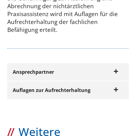
Abrechnung der nichtärztlichen
Praxisassistenz wird mit Auflagen für die
Aufrechterhaltung der fachlichen
Befähigung erteilt.
Ansprechpartner
Auflagen zur Aufrechterhaltung
Wir beraten Sie gerne
Nachweise
Name
Erreichbarkeit
Telefon
E
Weitere