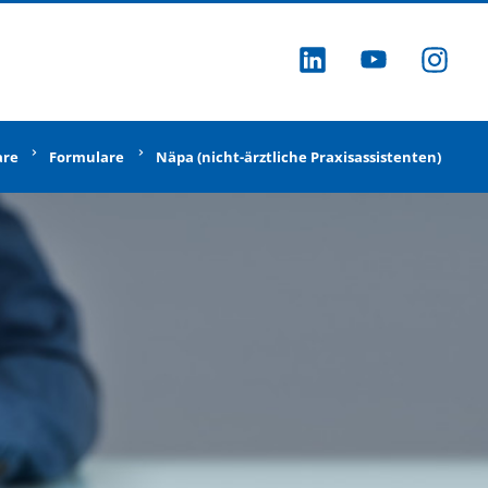
ZU LINKEDI
ZU YOU
ZU
are
Formulare
Näpa (nicht-ärztliche Praxisassistenten)