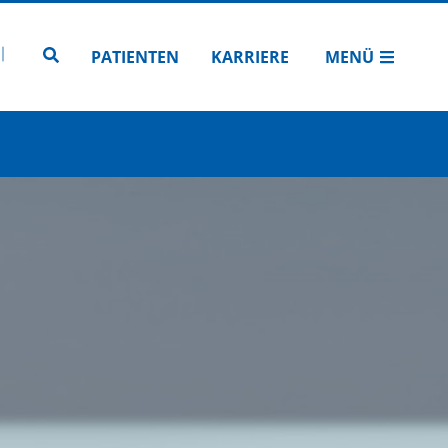
N
TUBE
 INSTAGRAM
Zur Seitensuche
PATIENTEN
KARRIERE
MENÜ