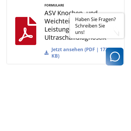
FORMULARE
ASV Knochen- und
Haben Sie Fragen?
Weichteiltumoren -
Schreiben Sie
Leistungen der
uns!
Ultraschalldiagnostik
Jetzt ansehen (PDF | 172
KB)
Weitere
Informationen und
Ansprechpartner zu
den jeweiligen