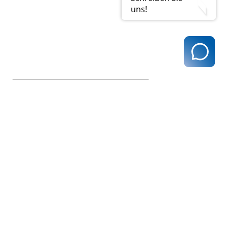
uns!
zurück zur Übersicht
Kassenärztliche Vereinigung Hamburg
040 / 22 802 - 0
kontakt@kvhh.de
Postfach 76 06 20
22056 Hamburg