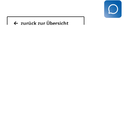
zurück zur Übersicht
Kassenärztliche Vereinigung Hamburg
040 / 22 802 - 0
kontakt@kvhh.de
Postfach 76 06 20
22056 Hamburg
Humboldtstraße 56
22083 Hamburg
Datenschutzhinweis
Impressum
Haftungsausschluss