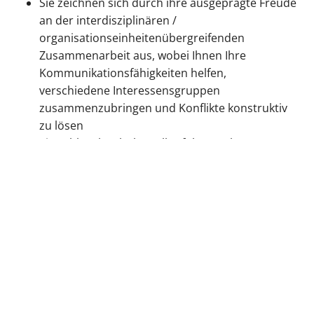
Sie zeichnen sich durch ihre ausgeprägte Freude
an der interdisziplinären /
organisationseinheitenübergreifenden
Zusammenarbeit aus, wobei Ihnen Ihre
Kommunikationsfähigkeiten helfen,
verschiedene Interessensgruppen
zusammenzubringen und Konflikte konstruktiv
zu lösen
Sie zählen Ihre hohe Selbstführungskompetenz
sowie strukturierte Arbeitsweise zu Ihren
Stärken
Veränderungen sehen Sie als positive Chance
zur Weiterentwicklung
Ihre proaktive Arbeitsweise und Lust auf
Mitgestaltung runden Ihr Profil ab
Unsere Benefits: