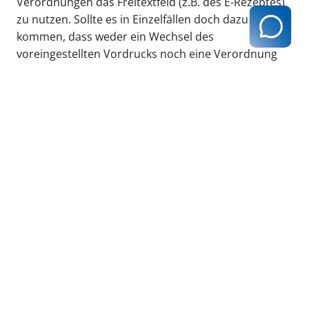
Verordnungen das Freitextfeld (z.B. des E-Rezeptes)
zu nutzen. Sollte es in Einzelfällen doch dazu
kommen, dass weder ein Wechsel des
voreingestellten Vordrucks noch eine Verordnung
über Freitext möglich ist, kann der Arzt
übergangsweise bis zum 30. April 2024 ein
Betäubungsmittelrezept verwenden.
zurück zur Übersicht
Kassenärztliche Vereinigung Hamburg
040 / 22 802 - 0