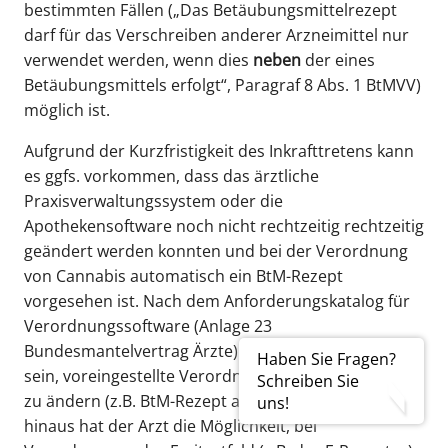
bestimmten Fällen („Das Betäubungsmittelrezept
darf für das Verschreiben anderer Arzneimittel nur
verwendet werden, wenn dies
neben
der eines
Betäubungsmittels erfolgt“, Paragraf 8 Abs. 1 BtMVV)
möglich ist.
Aufgrund der Kurzfristigkeit des Inkrafttretens kann
es ggfs. vorkommen, dass das ärztliche
Praxisverwaltungssystem oder die
Apothekensoftware noch nicht rechtzeitig rechtzeitig
geändert werden konnten und bei der Verordnung
von Cannabis automatisch ein BtM-Rezept
vorgesehen ist. Nach dem Anforderungskatalog für
Verordnungssoftware (Anlage 23
Bundesmantelvertrag Ärzte) muss es jedoch möglich
Haben Sie Fragen?
sein, voreingestellte Verordnungsvordrucke manuell
Schreiben Sie
zu ändern (z.B. BtM-Rezept auf Muster 16). Darüber
uns!
hinaus hat der Arzt die Möglichkeit, bei