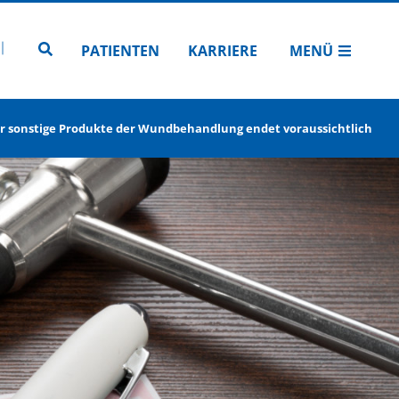
N
TUBE
 INSTAGRAM
Zur Seitensuche
PATIENTEN
KARRIERE
MENÜ
ür sonstige Produkte der Wundbehandlung endet voraussichtlich