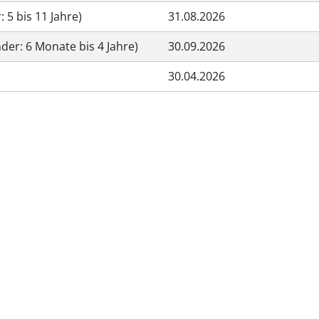
 5 bis 11 Jahre)
31.08.2026
nder: 6 Monate bis 4 Jahre)
30.09.2026
30.04.2026
tliche Vereinigung Hamburg
040 / 22 802 - 0
kontak
6 06 20
22056 Hamburg
Humboldtstraße 56
220