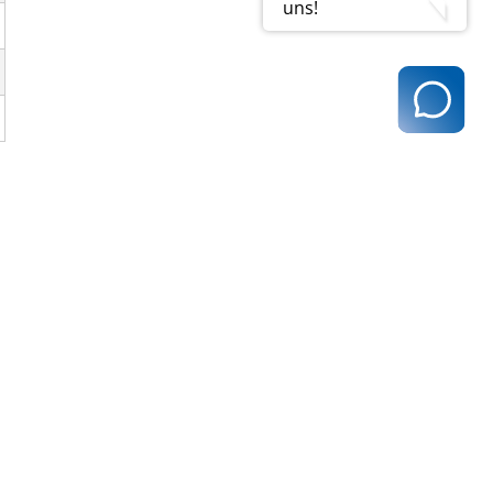
uns!
t@kvhh.de
83 Hamburg