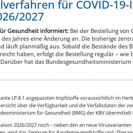
lverfahren für COVID-19-
026/2027
ür Gesundheit informiert:
Bei der Bestellung von
e des Jahres eine Änderung an. Die bisherige zentr
d läuft planmäßig aus. Sobald die Bestände des 
reicht haben, erfolgt die Bestellung regulär – wie
 Darüber hat das Bundesgesundheitsministerium d
ariante LP.8.1 angepassten Impfstoffe voraussichtlich im He
bersicht über die Verfügbarkeit und die Verfallsdaten der z
ndesministerium für Gesundheit (BMG) der KBV übermittelt h
fsaison 2026/2027 noch – neben den an neue Virusvariante
n, wird das Zentrum für Pandemie-Impfstoffe und -Therapeu