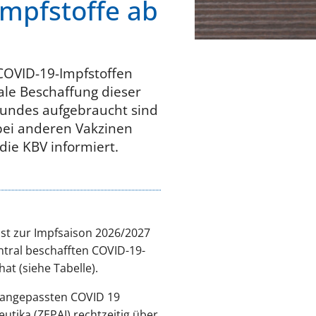
Impfstoffe ab
 COVID-19-Impfstoffen
ale Beschaffung dieser
Bundes aufgebraucht sind
 bei anderen Vakzinen
ie KBV informiert.
rbst zur Impfsaison 2026/2027
entral beschafften COVID-19-
at (siehe Tabelle).
n angepassten COVID 19
tika (ZEPAI) rechtzeitig über