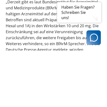
„Derzeit gibt es laut Bundesinstitut für Arzneimittel
Haben Sie Fragen?
und Medizinprodukte (BfArM) bei 70% der Fluoxetin-­
Schreiben Sie
haltigen Arzneimittel auf dem Markt Lieferengpässe.
uns!
Betroffen sind aktuell Präparate von Sandoz (Marken
Hexal und 1A) in den Wirkstärken 10 und 20 mg. Die
Einschränkung sei auf eine Verunreinigung
zurückzuführen, die weitere Freigaben bis auf
Weiteres verhindere, so ein BfArM-Sprecher. Wie die
Deutsche Presse-Agentur meldete, würden
Präparate mit der Wirkstärke 10 oder 20 mg
voraussichtlich erst im Dezember wieder
produziert.
Wie Sandoz (Pharmazeitischer Hersteller) der
Deutschen Apothekerzeitung (DAZ) am 20.10.
mitteilte, seien Fluoxetin 40-1A Pharma Tabletten
und Fluoxetin Hexal 40 mg Tabletten lieferfähig und
sollten über den Großhandel verfügbar sein. Die