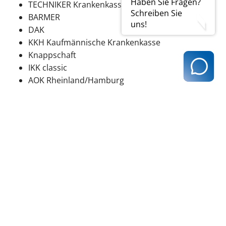
Haben Sie Fragen?
TECHNIKER Krankenkasse
Schreiben Sie
BARMER
uns!
DAK
KKH Kaufmännische Krankenkasse
Knappschaft
IKK classic
AOK Rheinland/Hamburg
Die Impfstoffe werden für diese Impfungen ebenfalls
per Impfanforderung über die RPD bezogen und zur
Abrechnung über die KVH wird die 89111
s
angegeben.
zurück zur Übersicht