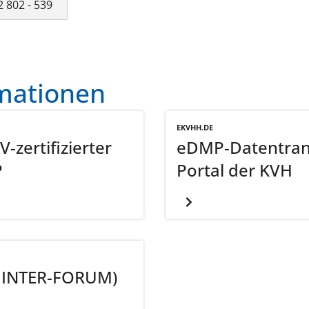
2 802 - 539
mationen
EKVHH.DE
-zertifizierter
eDMP-Datentrans
P
Portal der KVH
 INTER-FORUM)