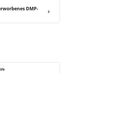
 erworbenes DMP-
NEN
zum DMP-
sfer
ehen (PDF | 533 KB)