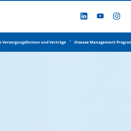
ZU LINKEDI
ZU YOU
ZU
le Versorgungsformen und Verträge
Disease Management Progra