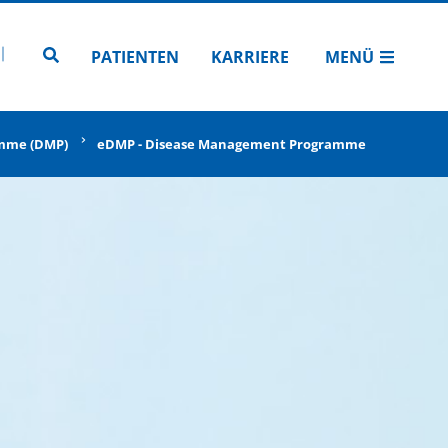
N
TUBE
 INSTAGRAM
Zur Seitensuche
PATIENTEN
KARRIERE
MENÜ
mme (DMP)
eDMP - Disease Management Programme