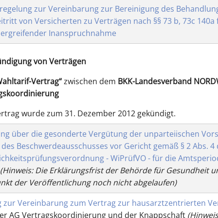
egelung zur Vereinbarung zur Bereinigung des Behandlungs
itritt von Versicherten zu Verträgen nach §§ 73 b, 73c 140a f
bergreifender Inanspruchnahme
ündigung von Verträgen
ahltarif-Vertrag“
zwischen dem
BKK-Landesverband NOR
gskoordinierung
Vertrag wurde zum 31. Dezember 2012 gekündigt.
ng über die gesonderte Vergütung der unparteiischen Vors
 des Beschwerdeausschusses vor Gericht gemäß § 2 Abs. 4 
lichkeitsprüfungsverordnung - WiPrüfVO - für die Amtsperio
(Hinweis: Die Erklärungsfrist der Behörde für Gesundheit
nkt der Veröffentlichung noch nicht abgelaufen)
g zur Vereinbarung zum Vertrag zur hausarztzentrierten V
er AG Vertragskoordinierung und der Knappschaft
(Hinweis