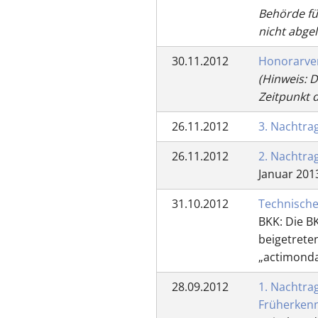
Behörde fü
nicht abge
30.11.2012
Honorarver
(Hinweis: 
Zeitpunkt 
26.11.2012
3. Nachtra
26.11.2012
2. Nachtra
Januar 201
31.10.2012
Technische
BKK: Die B
beigetrete
„actimond
28.09.2012
1. Nachtra
Früherkenn