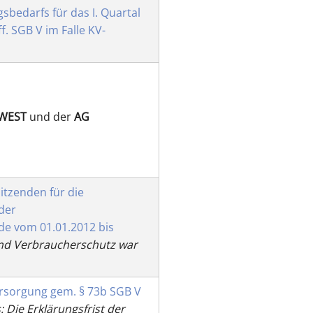
bedarfs für das I. Quartal
f. SGB V im Falle KV-
DWEST
und der
AG
itzenden für die
der
de vom 01.01.2012 bis
 und Verbraucherschutz war
ersorgung gem. § 73b SGB V
: Die Erklärungsfrist der