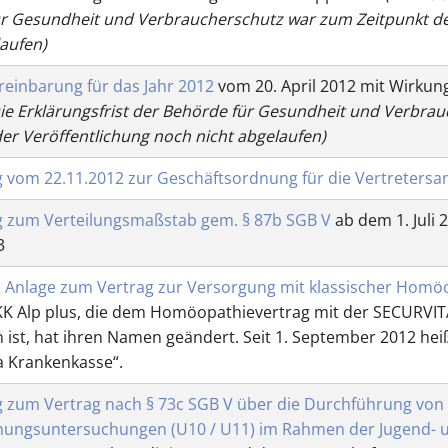
r Gesundheit und Verbraucherschutz war zum Zeitpunkt de
laufen)
einbarung für das Jahr 2012
vom 20. April 2012 mit Wirkun
Die Erklärungsfrist der Behörde für Gesundheit und Verbra
der Veröffentlichung noch nicht abgelaufen)
g vom 22.11.2012 zur Geschäftsordnung für die Vertreter
g zum Verteilungsmaßstab gem. § 87b SGB V
ab dem 1. Juli 
3
 Anlage zum Vertrag zur Versorgung mit klassischer Homö
KK Alp plus, die dem Homöopathievertrag mit der SECURVIT
n ist, hat ihren Namen geändert. Seit 1. September 2012 he
a Krankenkasse“.
g zum Vertrag nach § 73c SGB V über die Durchführung von 
ungsuntersuchungen (U10 / U11) im Rahmen der Jugend- 