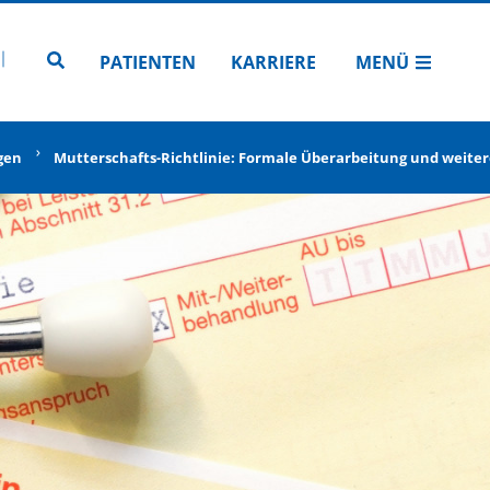
N
TUBE
 INSTAGRAM
Zur Seitensuche
PATIENTEN
KARRIERE
MENÜ
gen
Mutterschafts-Richtlinie: Formale Überarbeitung und weite