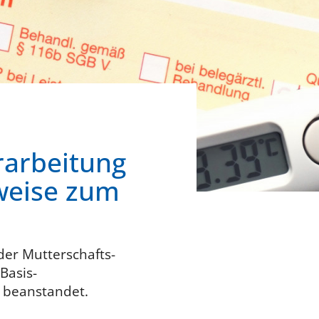
rarbeitung
weise zum
er Mutterschafts-
Basis-
 beanstandet.