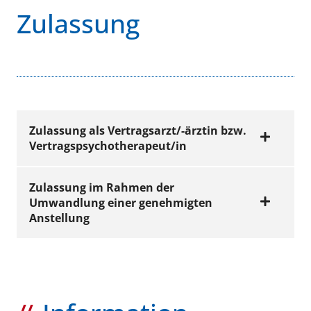
Zulassung
Zulassung als Vertragsarzt/-ärztin bzw.
Vertragspsychotherapeut/in
Zulassung im Rahmen der
Umwandlung einer genehmigten
FORMULARE
Anstellung
Antrag auf
Zulassung
Jetzt ansehen
FORMULARE
(PDF | 477 KB)
Antrag auf