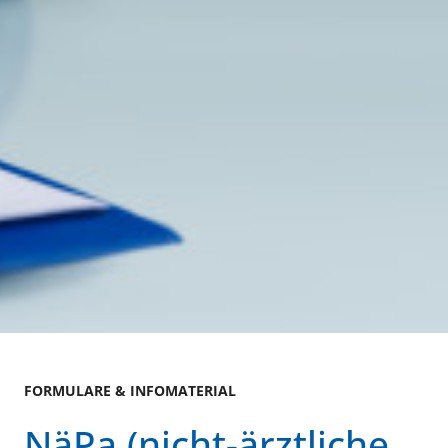
FORMULARE & INFOMATERIAL
NäPa (nicht-ärztliche