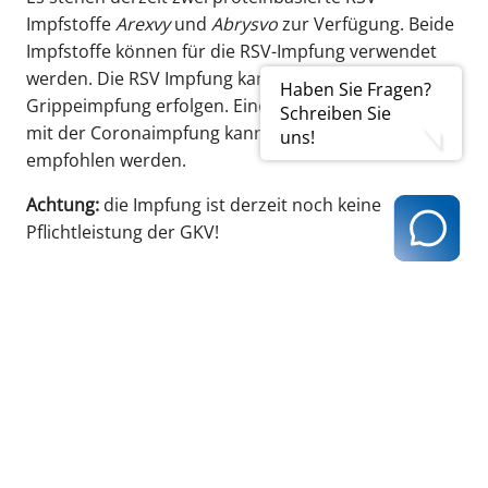
Impfstoffe
Arexvy
und
Abrysvo
zur Verfügung. Beide
Impfstoffe können für die RSV-Impfung verwendet
werden. Die RSV Impfung kann gleichzeitig mit der
Haben Sie Fragen?
Grippeimpfung erfolgen. Eine Impfung zusammen
Schreiben Sie
mit der Coronaimpfung kann zurzeit noch nicht
uns!
empfohlen werden.
Achtung:
die Impfung ist derzeit noch keine
Pflichtleistung der GKV!
zurück zur Übersicht