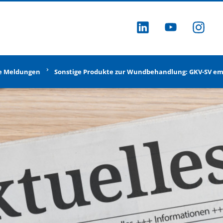
ZU LINKEDI
ZU YOU
ZU
e Meldungen
Sonstige Produkte zur Wundbehandlung: GKV-SV emp