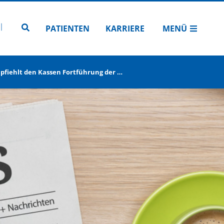
N
TUBE
 INSTAGRAM
Zur Seitensuche
PATIENTEN
KARRIERE
MENÜ
fiehlt den Kassen Fortführung der …