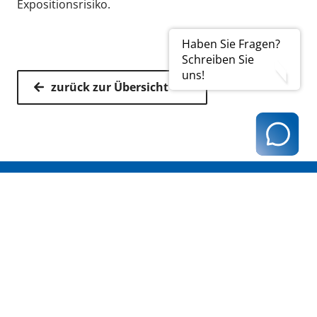
Expositionsrisiko.
Haben Sie Fragen?
Schreiben Sie
uns!
zurück zur Übersicht
Kassenärztliche Vereinigung Hamburg
040 / 22 802 - 0
kontakt@kvhh.de
Postfach 76 06 20
22056 Hamburg
Humboldtstraße 56
22083 Hamburg