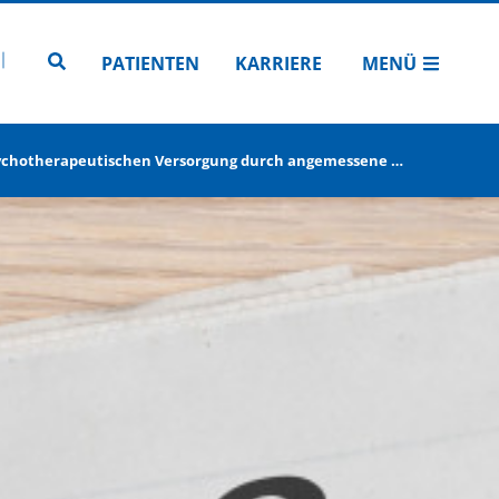
N
TUBE
 INSTAGRAM
Zur Seitensuche
PATIENTEN
KARRIERE
MENÜ
psychotherapeutischen Versorgung durch angemessene …