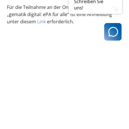
Schreiben Sie
Für die Teilnahme an der Online-Veranstaltung
uns!
„gematik digital: ePA für alle“ ist eine Anmeldung
unter diesem
Link
erforderlich.
zurück zur Übersicht
Kassenärztliche Vereinigung Hamburg
040 / 22 802 - 0
kontakt@kvhh.de
Postfach 76 06 20
22056 Hamburg