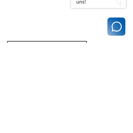
uns!
zurück zur Übersicht
Kassenärztliche Vereinigung Hamburg
040 / 22 802 - 0
kontakt@kvhh.de
Postfach 76 06 20
22056 Hamburg
Humboldtstraße 56