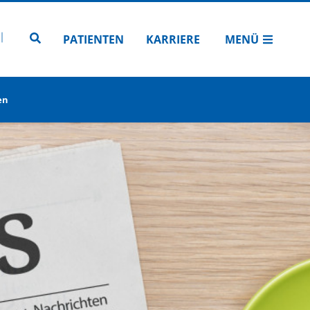
N
TUBE
 INSTAGRAM
Zur Seitensuche
PATIENTEN
KARRIERE
MENÜ
en