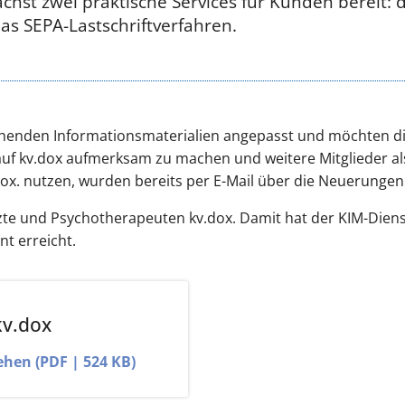
t zwei praktische Services für Kunden bereit: d
s SEPA-Lastschriftverfahren.
ehenden Informationsmaterialien angepasst und möchten d
uf kv.dox aufmerksam zu machen und weitere Mitglieder al
dox. nutzen, wurden bereits per E-Mail über die Neuerungen 
zte und Psychotherapeuten kv.dox. Damit hat der KIM-Diens
nt erreicht.
kv.dox
ehen (PDF | 524 KB)