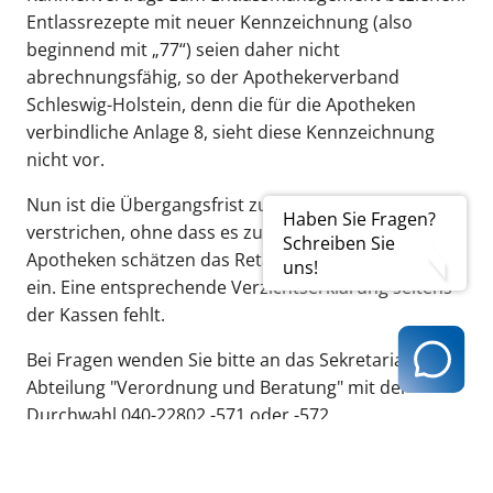
Entlassrezepte mit neuer Kennzeichnung (also
beginnend mit „77“) seien daher nicht
abrechnungsfähig, so der Apothekerverband
Schleswig-Holstein, denn die für die Apotheken
verbindliche Anlage 8, sieht diese Kennzeichnung
nicht vor.
Nun ist die Übergangsfrist zum Jahreswechsel
Haben Sie Fragen?
verstrichen, ohne dass es zu einer Einigung kam. Die
Schreiben Sie
Apotheken schätzen das Retaxrisiko als sehr hoch
uns!
ein. Eine entsprechende Verzichtserklärung seitens
der Kassen fehlt.
Bei Fragen wenden Sie bitte an das Sekretariat der
Abteilung "Verordnung und Beratung" mit der
Durchwahl 040-22802 -571 oder -572.