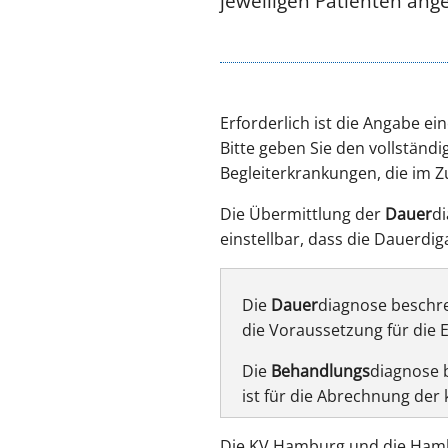
jeweiligen Patienten ang
Erforderlich ist die Angabe ei
Bitte geben Sie den vollstän
Begleiterkrankungen, die im 
Die Übermittlung der
Dauer
di
einstellbar, dass die Dauerd
Die
Dauer
diagnose beschre
die Voraussetzung für die 
Die
Behandlungs
diagnose b
ist für die Abrechnung der
Die KV Hamburg und die Hamb