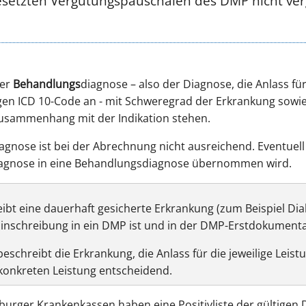
esetzten Vergütungspauschalen des DMP nicht ver
ner
Behandlungs
diagnose – also der Diagnose, die Anlass für 
digen ICD 10-Code an - mit Schweregrad der Erkrankung sow
Zusammenhang mit der Indikation stehen.
agnose ist bei der Abrechnung nicht ausreichend. Eventuell
igagnose in eine Behandlungsdiagnose übernommen wird.
ibt eine dauerhaft gesicherte Erkrankung (zum Beispiel Dia
Einschreibung in ein DMP ist und in der DMP-Erstdokumentat
eschreibt die Erkrankung, die Anlass für die jeweilige Leist
 konkreten Leistung entscheidend.
urger Krankenkassen haben eine Positivliste der gültige