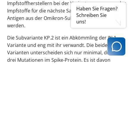
Impfstoffherstellern bei der Variantenanpassung der
Haben Sie Fragen?
Impfstoffe für die nächste Saison monovalent ein
Schreiben Sie
Antigen aus der Omikron-Sublinie JN.1 verwendet
uns!
werden.
Die Subvariante KP.2 ist ein Abkömmling der JN.1-
Variante und eng mit ihr verwandt. Die beiden
Varianten unterscheiden sich nur minimal, durch
drei Mutationen im Spike-Protein. Es ist davon
auszugehen, dass beide angepassten COVID-19-
Impfstoffe (JN.1 oder KP.2) vergleichbar gut
schützen."
zurück zur Übersicht