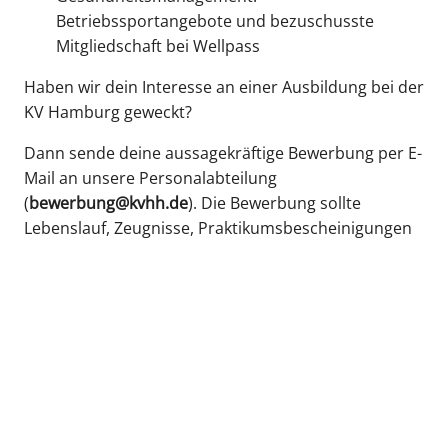
Betriebssportangebote und bezuschusste
Mitgliedschaft bei Wellpass
Haben wir dein Interesse an einer Ausbildung bei der
KV Hamburg geweckt?
Dann sende deine aussagekräftige Bewerbung per E-
Mail an unsere Personalabteilung
(
bewerbung@kvhh.de
). Die Bewerbung sollte
Lebenslauf, Zeugnisse, Praktikumsbescheinigungen
und alles, was wir über dich wissen sollten,
enthalten.
Bewerbungen von schwerbehinderten oder ihnen
gleichgestellten Menschen sind erwünscht.
Sobald die Vorauswahl abgeschlossen ist, laden wir
dich zu einem Kennenlerntag ein. Du triffst deine
Mitbewerber/-innen und lernst die Auszubildenden