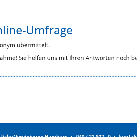
nline-Umfrage
onym übermittelt.
lnahme! Sie helfen uns mit Ihren Antworten noch b
tliche Vereinigung Hamburg
040 / 22 802 - 0
kontak