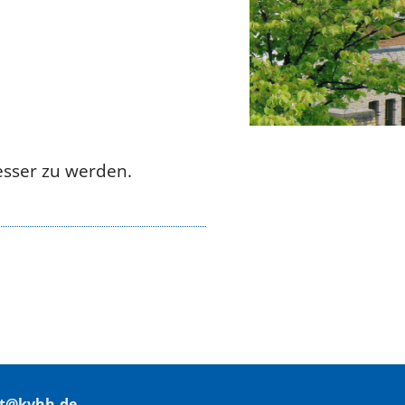
esser zu werden.
t@kvhh.de