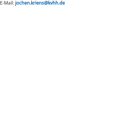
E-Mail:
jochen.kriens@kvhh.de
zurück zur Übersicht
Kassenärz
Postfach 7