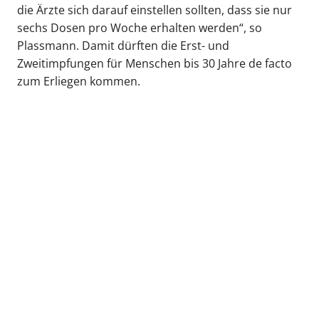
die Ärzte sich darauf einstellen sollten, dass sie nur
sechs Dosen pro Woche erhalten werden“, so
Plassmann. Damit dürften die Erst- und
Zweitimpfungen für Menschen bis 30 Jahre de facto
zum Erliegen kommen.
zurück zur Übersicht
Kassenärztliche Vereinigung Hamburg
040 / 22 802 - 0
kontakt@kvhh.de