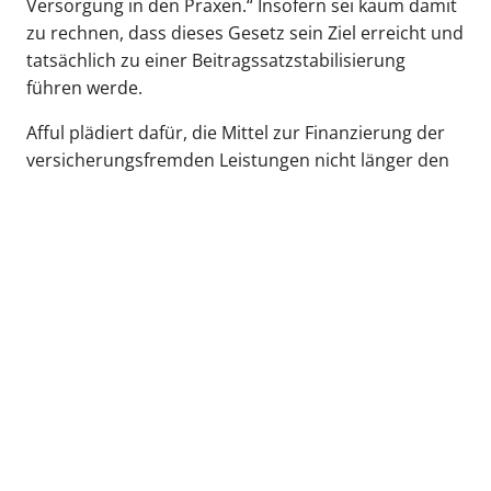
Versorgung in den Praxen.“ Insofern sei kaum damit
zu rechnen, dass dieses Gesetz sein Ziel erreicht und
tatsächlich zu einer Beitragssatzstabilisierung
führen werde.
Afful plädiert dafür, die Mittel zur Finanzierung der
versicherungsfremden Leistungen nicht länger den
GKV-Versicherten aufzubürden, sondern
stattdessen aus Steuermitteln zu bestreiten. „Damit
wären die Finanzierungsprobleme in der GKV mit
einem Schlag gelöst.“
zurück zur Übersicht