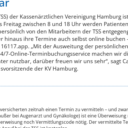
ar
(TSS) der Kassenärztlichen Vereinigung Hamburg ist
s Freitag zwischen 8 und 18 Uhr werden Patiente
rsönlich von den Mitarbeitern der TSS entgegen
 hinaus ihre Termine auch selbst online buchen 
16117.app. „Mit der Ausweitung der persönlichen
4/7-Online-Terminbuchungsservice machen wir die
hter nutzbar, darüber freuen wir uns sehr“, sagt C
dsvorsitzende der KV Hamburg.
nversicherten zeitnah einen Termin zu vermitteln – und zwa
außer bei Augenarzt und Gynäkologe) ist eine Überweisung 
rweisung noch Vermittlungscode nötig. Der vermittelte Term