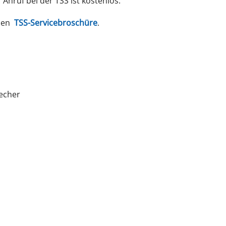
Anruf bei der TSS ist kostenlos.
den
TSS-Servicebroschüre
.
recher