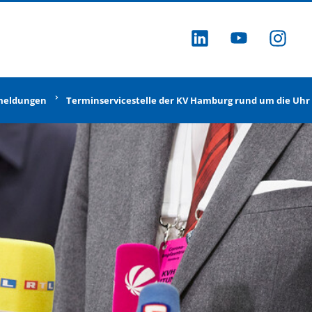
ZU LINKEDI
ZU YOU
ZU
meldungen
Terminservicestelle der KV Hamburg rund um die Uhr