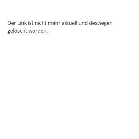
Der Link ist nicht mehr aktuell und deswegen
gelöscht worden.
zurück zur Übersicht
Kassenärztliche Vereinigung Hamburg
040 / 22 802 - 0
kontakt@kvhh.de
Postfach 76 06 20