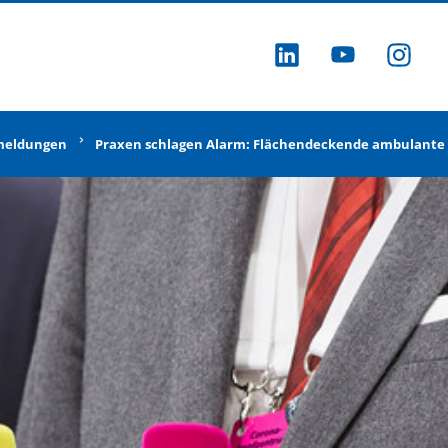
ZU LINKEDI
ZU YOU
ZU
meldungen
Praxen schlagen Alarm: Flächendeckende ambulante 