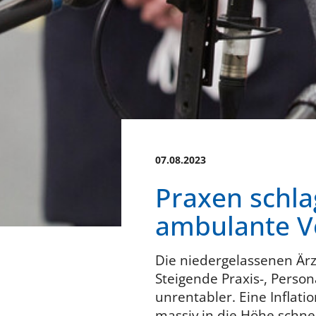
07.08.2023
Praxen schl
ambulante V
Die niedergelassenen Är
Steigende Praxis-, Perso
unrentabler. Eine Inflati
massiv in die Höhe schne