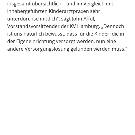
insgesamt übersichtlich – und im Vergleich mit
inhabergeführten Kinderarztpraxen sehr
unterdurchschnittlich“, sagt John Afful,
Vorstandsvorsitzender der KV Hamburg. „Dennoch
ist uns natürlich bewusst, dass für die Kinder, die in
der Eigeneinrichtung versorgt werden, nun eine
andere Versorgungslösung gefunden werden muss.“
Die KV Hamburg werde daher in den nächsten
Monaten die umliegenden kinderärztlichen Praxen
kontaktieren und eine Übernahme der Patient:innen
anbahnen.
zurück zur Übersicht