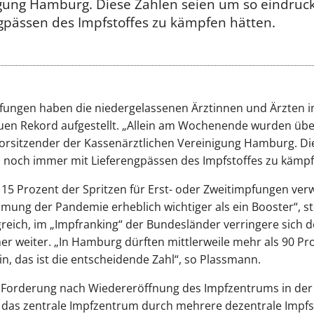
gung Hamburg. Diese Zahlen seien um so eindrucks
gpässen des Impfstoffes zu kämpfen hätten.
pfungen haben die niedergelassenen Ärztinnen und Ärzten 
n Rekord aufgestellt. „Allein am Wochenende wurden über
Vorsitzender der Kassenärztlichen Vereinigung Hamburg. Di
en noch immer mit Lieferengpässen des Impfstoffes zu kämpf
s 15 Prozent der Spritzen für Erst- oder Zweitimpfungen ve
mung der Pandemie erheblich wichtiger als ein Booster“, ste
reich, im „Impfranking“ der Bundesländer verringere sich 
er weiter. „In Hamburg dürften mittlerweile mehr als 90 Pr
n, das ist die entscheidende Zahl“, so Plassmann.
Forderung nach Wiedereröffnung des Impfzentrums in der
st das zentrale Impfzentrum durch mehrere dezentrale Impf