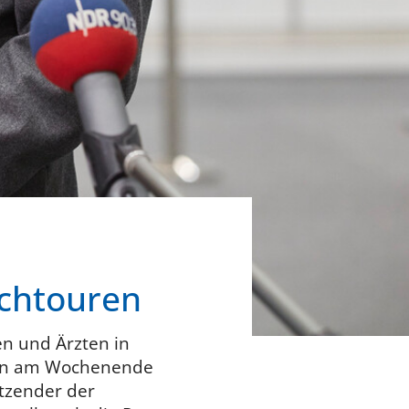
ochtouren
n und Ärzten in
lein am Wochenende
itzender der