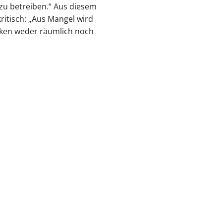
 zu betreiben.“ Aus diesem
itisch: „Aus Mangel wird
heken weder räumlich noch
t@kvhh.de
83 Hamburg