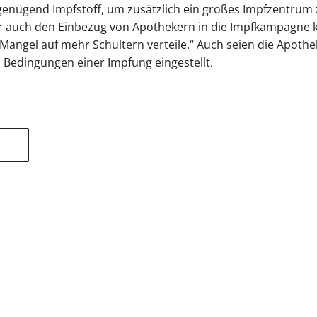
 genügend Impfstoff, um zusätzlich ein großes Impfzentrum
 auch den Einbezug von Apothekern in die Impfkampagne kr
 Mangel auf mehr Schultern verteile.“ Auch seien die Apot
 Bedingungen einer Impfung eingestellt.
tliche Vereinigung Hamburg
040 / 22 802 - 0
kontak
6 06 20
22056 Hamburg
Humboldtstraße 56
220
Datenschutzhinweis
Impressum
Haftungsausschluss