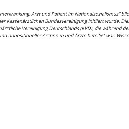
erkrankung. Arzt und Patient im Nationalsozialismus“ bil
er Kassenärztlichen Bundesvereinigung initiiert wurde. Die
ärztliche Vereinigung Deutschlands (KVD), die während des
und oppositioneller Ärztinnen und Ärzte beteiligt war. Wiss
Technischen Universität Berlin haben hierfür die noch exi
nnenen Erkenntnisse in Form einer Wanderausstellung aufb
spektrum – von der Gleichschaltung der ärztlichen Standes
nen und Ärzte bis hin zu den Verbrechen, die im Namen de
urden. Anhand konkreter Fallgeschichten von Ärztinnen un
burg – wird Geschichte auf einer persönlichen Ebene erfah