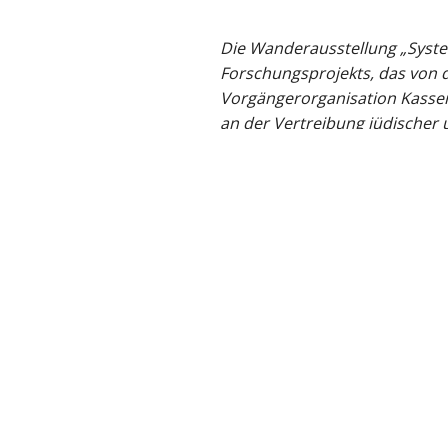
Die Wanderausstellung „System
Forschungsprojekts, das von d
Vorgängerorganisation Kassen
an der Vertreibung jüdischer 
Antisemitismusforschung der 
KVD ausgewertet und die gewo
behandelt ein breites Themen
Verdrängung jüdischer Ärztin
„Volksgesundheit“ begangen w
und Patienten – auch aus Ham
zurück zur Übersicht