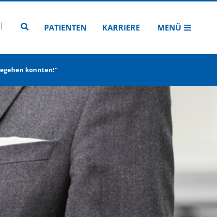
N
TUBE
 INSTAGRAM
Zur Seitensuche
PATIENTEN
KARRIERE
MENÜ
 begehen konnten!“