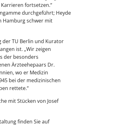
Karrieren fortsetzen.“
euengamme durchgeführt; Heyde
ich Hamburg schwer mit
g der TU Berlin und Kurator
angen ist. „Wir zeigen
ins der besonders
benen Ärzteehepaars Dr.
annien, wo er Medizin
945 bei der medizinischen
en rettete.“
che mit Stücken von Josef
altung finden Sie auf