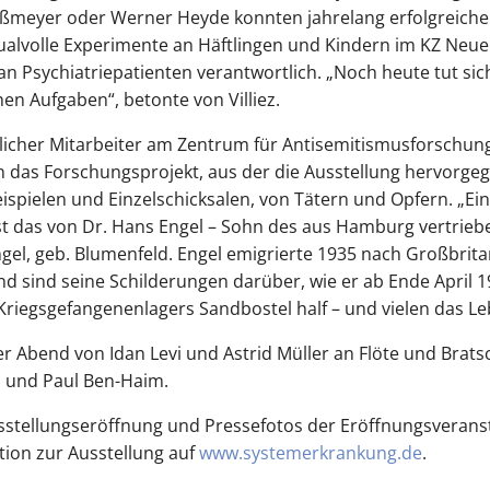
Heißmeyer oder Werner Heyde konnten jahrelang erfolgreiche 
qualvolle Experimente an Häftlingen und Kindern im KZ N
n Psychiatriepatienten verantwortlich. „Noch heute tut s
n Aufgaben“, betonte von Villiez.
tlicher Mitarbeiter am Zentrum für Antisemitismusforschun
in das Forschungsprojekt, aus der die Ausstellung hervorgeg
beispielen und Einzelschicksalen, von Tätern und Opfern. „E
st das von Dr. Hans Engel – Sohn des aus Hamburg vertrie
ngel, geb. Blumenfeld. Engel emigrierte 1935 nach Großbrit
d sind seine Schilderungen darüber, wie er ab Ende April 1
riegsgefangenenlagers Sandbostel half – und vielen das Leb
er Abend von Idan Levi und Astrid Müller an Flöte und Brats
n und Paul Ben-Haim.
sstellungseröffnung und Pressefotos der Eröffnungsveranst
tion zur Ausstellung auf
www.systemerkrankung.de
.