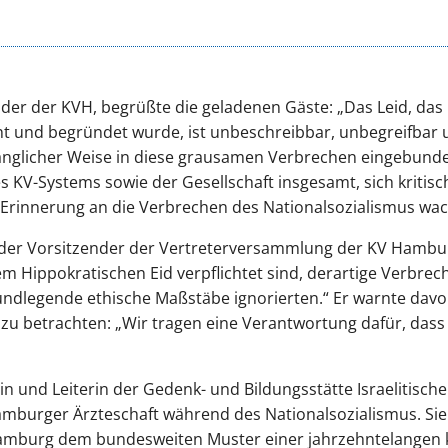
der der KVH, begrüßte die geladenen Gäste: „Das Leid, das i
ht und begründet wurde, ist unbeschreibbar, unbegreifbar 
nglicher Weise in diese grausamen Verbrechen eingebunden 
 KV-Systems sowie der Gesellschaft insgesamt, sich kritisc
Erinnerung an die Verbrechen des Nationalsozialismus wac
ender Vorsitzender der Vertreterversammlung der KV Hamburg
 dem Hippokratischen Eid verpflichtet sind, derartige Verbr
ndlegende ethische Maßstäbe ignorierten.“ Er warnte davor
zu betrachten: „Wir tragen eine Verantwortung dafür, dass
erin und Leiterin der Gedenk- und Bildungsstätte Israelitisch
amburger Ärzteschaft während des Nationalsozialismus. Sie 
Hamburg dem bundesweiten Muster einer jahrzehntelangen 