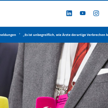
ZU LINKEDI
ZU YOU
ZU
meldungen
„Es ist unbegreiflich, wie Ärzte derartige Verbrechen