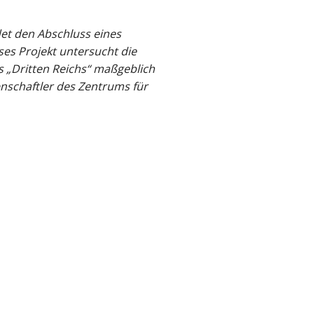
det den Abschluss eines
ses Projekt untersucht die
 „Dritten Reichs“ maßgeblich
enschaftler des Zentrums für
stierenden Aktenbestände der
ereitet. Die Ausstellung
vertretung über die
r sogenannten
d Ärzten sowie Patientinnen
rbar.