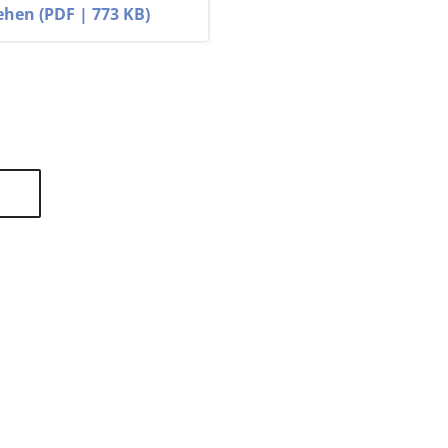
ehen (PDF | 773 KB)
tliche Vereinigung Hamburg
040 / 22 802 - 0
kontak
6 06 20
22056 Hamburg
Humboldtstraße 56
220
Datenschutzhinweis
Impressum
Haftungsausschluss