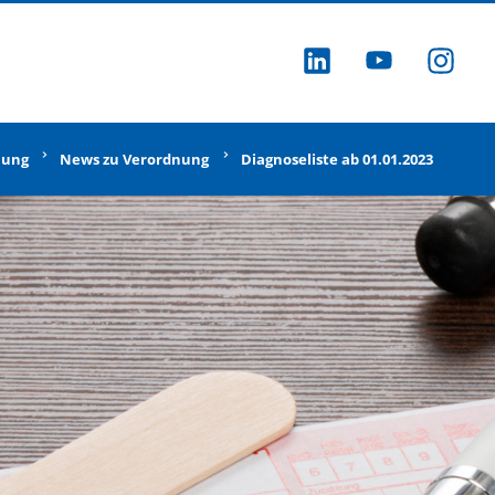
ZU LINKEDI
ZU YOU
ZU
nung
News zu Verordnung
Diagnoseliste ab 01.01.2023