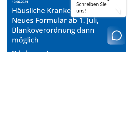
10.06.2024
Schreiben Sie
Häusliche Krankenpflege:
uns!
Neues Formular ab 1. Juli,
Blankoverordnung dann
möglich
Mehr lesen...
Linksammlung
SONSTIGE VERORDNUNGEN
Richtlinie über die Verordnung
von häuslicher Krankenpflege